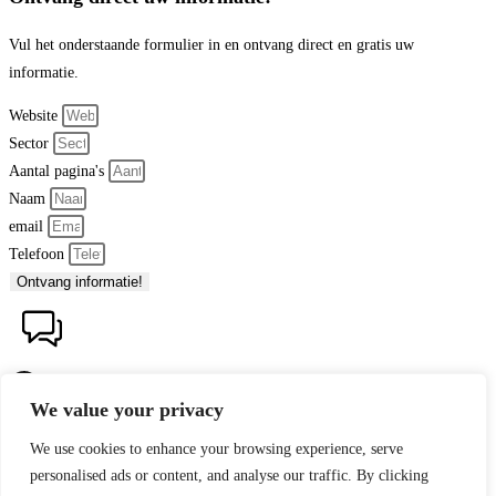
Vul het onderstaande formulier in en ontvang direct en gratis uw
informatie.
Website
Sector
Aantal pagina's
Naam
email
Telefoon
Ontvang informatie!
We value your privacy
Hallo 👋, welkom bij
Webdesign By Hand
We use cookies to enhance your browsing experience, serve
Vragen over webdesign of onderhoud?
personalised ads or content, and analyse our traffic. By clicking
Stuur gerust een WhatsApp.